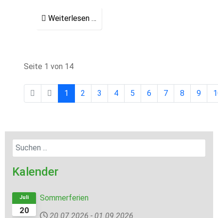
Weiterlesen …
Seite 1 von 14
1
2
3
4
5
6
7
8
9
1
Kalender
Sommerferien
Juli
20
20.07.2026
-
01.09.2026